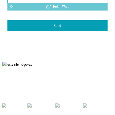
AI Helps Write
Send
SHANGHAI INCHUN SPINNING & WEAVING CLOTHING
EQUIPMENT CO., LTD. ist ein bekannter Hersteller von
Wäschebügelgeräten und einer der am häufigsten
genutzten Hersteller unserer Maschinen in China.