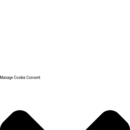
shanghaiinchun@163.com
© Copyright – 2010–2024: Alle Rechte vorbehalten.
SHANGHAI INCHUN SPINNING & WEAVING CLOTHING EQUIPMENT
CO., LTD. ist ein bekannter Hersteller von Wäschebügelgeräten.
Sitemap
TOP-BLOG
Manage Cookie Consent