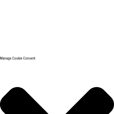
shanghaiinchun@163.com
© 2010-2024 版权所有。
上海印创纺织服装设备有限公司是国内知名的洗衣熨烫设备
制造商。
网站地图
热门博客
Manage Cookie Consent