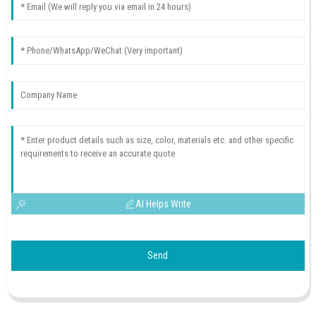
AI Helps Write
Send