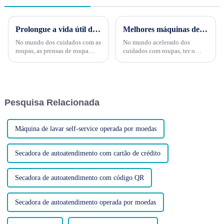
Prolongue a vida útil da sua prensa de roupa
Melhores máquinas de acabamento de formas industriais
No mundo dos cuidados com as
No mundo acelerado dos
roupas, as prensas de roupa
cuidados com roupas, ter o
tornaram-se ferramentas
equipamento certo é crucial
indispensáveis, transformando
para eficiência e qualidade. As
a tarefa antes tediosa de passar
máquinas de acabamento de
roupa em um processo ágil e
formas industriais são uma
eficiente. Esses aparelhos
ferramenta essencial para
Pesquisa Relacionada
extraordinários...
lavanderias e secadoras
profissionais...
Máquina de lavar self-service operada por moedas
Secadora de autoatendimento com cartão de crédito
Secadora de autoatendimento com código QR
Secadora de autoatendimento operada por moedas