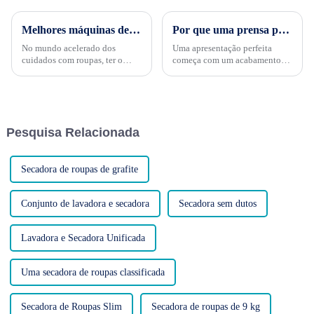
Melhores máquinas de acabamento de formas industriais
Por que uma prensa pneumática automática para mangas de colarinho é essencial para o acabamento de roupas
No mundo acelerado dos
Uma apresentação perfeita
cuidados com roupas, ter o
começa com um acabamento
equipamento certo é crucial
impecável — especialmente em
para eficiência e qualidade. As
golas e mangas. Na produção
máquinas de acabamento de
profissional de tecidos e
formas industriais são uma
vestuário, os detalhes
ferramenta essencial para
importam. Uma gola
Pesquisa Relacionada
lavanderias e secadoras
impecável...
profissionais...
Secadora de roupas de grafite
Conjunto de lavadora e secadora
Secadora sem dutos
Lavadora e Secadora Unificada
Uma secadora de roupas classificada
Secadora de Roupas Slim
Secadora de roupas de 9 kg