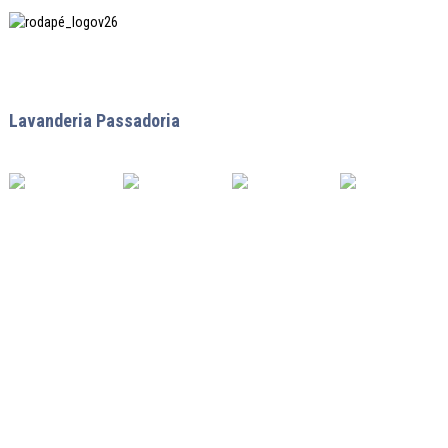
SHANGHAI INCHUN SPINNING & WEAVING CLOTHING
EQUIPMENT CO., LTD. é um fabricante conhecido de
Lavanderia Passadoria
equipamentos, e é uma das nossas
máquinas mais utilizadas na China.
LINKS ÚTEIS
Lar
Produtos
Notícias
Sobre nós
Contate-nos