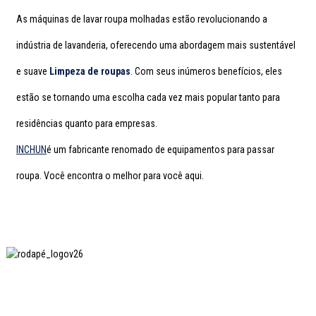
As máquinas de lavar roupa molhadas estão revolucionando a
indústria de lavanderia, oferecendo uma abordagem mais sustentável
e suave
Limpeza de roupas
. Com seus inúmeros benefícios, eles
estão se tornando uma escolha cada vez mais popular tanto para
residências quanto para empresas.
INCHUN
é um fabricante renomado de equipamentos para passar
roupa. Você encontra o melhor para você aqui.
A SHANGHAI INCHUN SPINNING & WEAVING CLOTHING
EQUIPMENT CO., LTD. é uma fabricante conhecida de