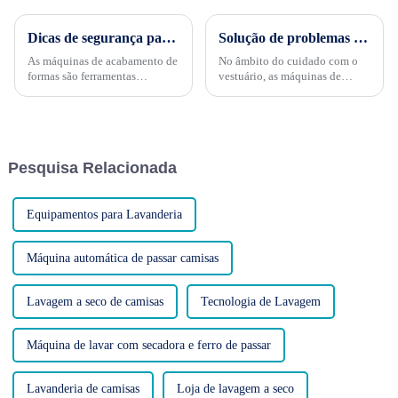
Dicas de segurança para o uso de máquinas de acabamento de formas: priorizando a segurança no local de trabalho
Solução de problemas comuns em máquinas de acabamento de formulários: mantendo o desempenho ideal
As máquinas de acabamento de
No âmbito do cuidado com o
formas são ferramentas
vestuário, as máquinas de
essenciais na indústria de
acabamento de formas
vestuário, proporcionando um
desempenham um papel
acabamento profissional a
fundamental, proporcionando
diversas peças. No entanto, a
acabamentos nítidos e
operação dessas máquinas
profissionais a uma variedade
Pesquisa Relacionada
exige precauções de segurança
de peças de vestuário. No
adequadas para...
entanto, mesmo as máquinas de
acabamento de formas mais
robustas...
Equipamentos para Lavanderia
Máquina automática de passar camisas
Lavagem a seco de camisas
Tecnologia de Lavagem
Máquina de lavar com secadora e ferro de passar
Lavanderia de camisas
Loja de lavagem a seco