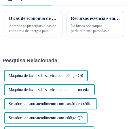
Dicas de economia de energia para equipamentos de lavanderia comercial: economize dinheiro e proteja o meio ambiente
Recursos essenciais em uma prensa para máquina de lavar
Aprenda as principais dicas de
Na busca por roupas
economia de energia para
perfeitamente passadas e
equipamentos de lavanderia
rotinas de lavagem eficientes,
comercial. Economize e proteja
uma prensa para máquina de
o meio ambiente! O aumento
lavar se destaca como um
dos custos de energia e as
eletrodoméstico inestimável.
preocupações ambientais estão
Seja você iniciante nessa
Pesquisa Relacionada
levando as empresas a adotar
tecnologia ou considerando
práticas mais sustentáveis...
uma...
Máquina de lavar self-service com código QR
Máquina de lavar self-service operada por moedas
Secadora de autoatendimento com cartão de crédito
Secadora de autoatendimento com código QR