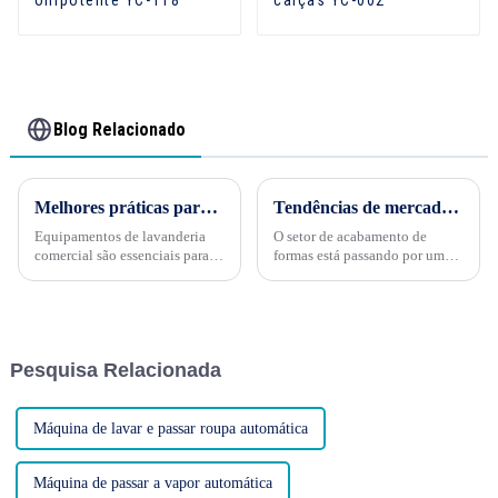
onipotente YC-118
calças YC-002
Blog Relacionado
Melhores práticas para limpeza de equipamentos de lavanderia comercial
Tendências de mercado na indústria de acabamento de formas: moldando o futuro do cuidado com roupas
Equipamentos de lavanderia
O setor de acabamento de
comercial são essenciais para
formas está passando por uma
lavanderias, hotéis e outros
transformação dinâmica,
negócios que dependem de
impulsionada pela evolução
serviços de lavanderia limpos.
das demandas dos
No entanto, limpeza e
consumidores, pelos avanços
manutenção regulares são
tecnológicos e pela crescente
Pesquisa Relacionada
cruciais para garantir...
ênfase na sustentabilidade. À
medida que exploramos este
último...
Máquina de lavar e passar roupa automática
Máquina de passar a vapor automática