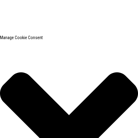
CO., LTD. é um conhecido fabricante de equipamentos para passar
roupas.
Pesquisa principal
Mapa do site
BLOG PRINCIPAL
Manage Cookie Consent