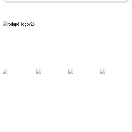
A SHANGHAI INCHUN SPINNING & WEAVING CLOTHING
EQUIPMENT CO., LTD. é uma fabricante conhecida de
equipamentos para passar roupas, e esta é uma das
nossas máquinas mais utilizadas na China.
LINKS ÚTEIS
Lar
Produtos
Notícias