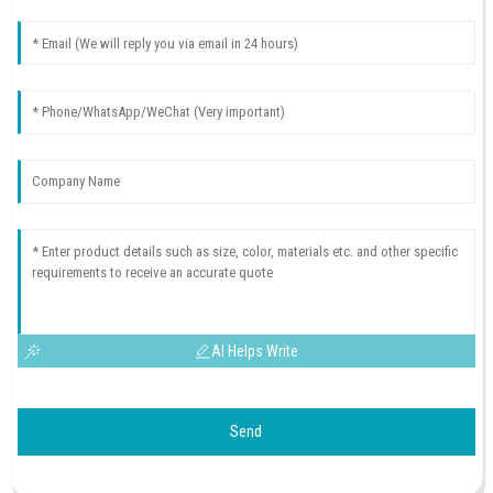
AI Helps Write
Send