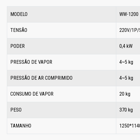
MODELO
WW-1200
TENSÃO
220V/1P/
PODER
0,4 kW
PRESSÃO DE VAPOR
4~5 kg
PRESSÃO DE AR ​​COMPRIMIDO
4~5 kg
CONSUMO DE VAPOR
20 kg
PESO
370 kg
TAMANHO
1250*114