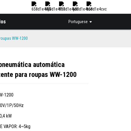
Nos
Portuguese
 roupas WW-1200
pneumática automática
Loading...
Loading...
Loading...
Loading...
ente para roupas WW-1200
W-1200
20V/1P/50Hz
0,4 kW
E VAPOR: 4~5kg