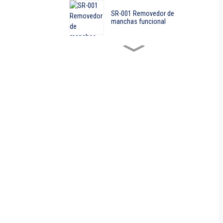
SR-001 Removedor de
manchas funcional
AT-001 Painel de Observação
com Fonte de Vapor
Produtos personalizados não
padronizados
Produtos personalizados não
padronizados
QYC-207 Colarinho automático
pneumático...