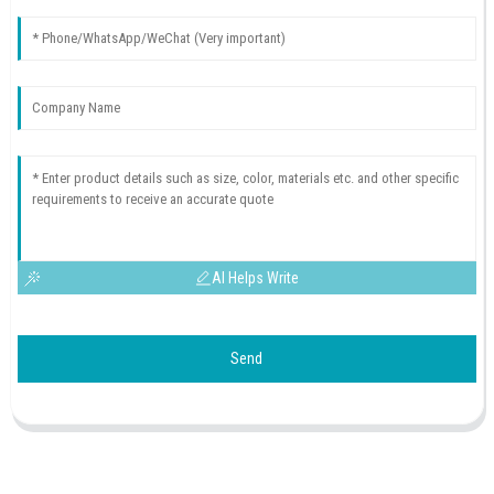
AI Helps Write
Send