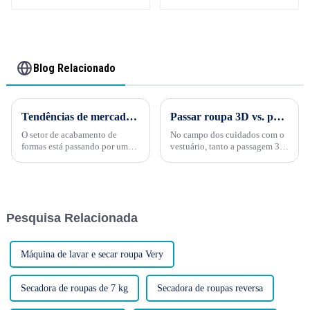
equipada com caldeira
Blog Relacionado
Tendências de mercado na indústria de acabamento de formas: moldando o futuro do cuidado com roupas
Passar roupa 3D vs. passar roupa tradicional: qual é melhor?
O setor de acabamento de
No campo dos cuidados com o
formas está passando por uma
vestuário, tanto a passagem 3D
transformação dinâmica,
quanto a tradicional ganharam
impulsionada pela evolução
reconhecimento por sua
das demandas dos
capacidade de produzir roupas
consumidores, pelos avanços
sem amassados. No entanto,
tecnológicos e pela crescente
com suas abordagens e
Pesquisa Relacionada
ênfase na sustentabilidade. À
resultados distintos...
medida que exploramos este
último...
Máquina de lavar e secar roupa Very
Secadora de roupas de 7 kg
Secadora de roupas reversa