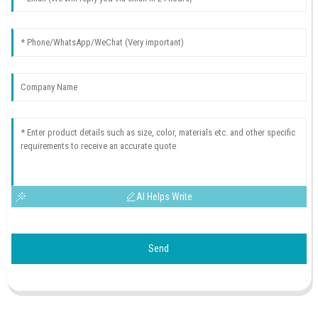
AI Helps Write
Send