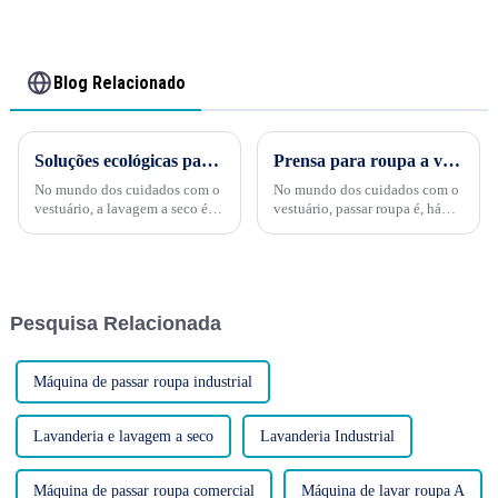
Blog Relacionado
Soluções ecológicas para lavagem a seco: abraçando um futuro sustentável no cuidado com roupas
Prensa para roupa a vapor ou a seco: qual escolher?
No mundo dos cuidados com o
No mundo dos cuidados com o
vestuário, a lavagem a seco é
vestuário, passar roupa é, há
uma prática tradicional há
muito tempo, uma tarefa
muito tempo, oferecendo um
essencial, garantindo que as
método prático e eficaz para
roupas estejam impecáveis, sem
limpar peças delicadas e
vincos e prontas para
preservar sua aparência. No
apresentar sua melhor
Pesquisa Relacionada
entanto, a lavagem
aparência. Embora os ferros
tradicional...
tradicionais tenham
dominado...
Máquina de passar roupa industrial
Lavanderia e lavagem a seco
Lavanderia Industrial
Máquina de passar roupa comercial
Máquina de lavar roupa A