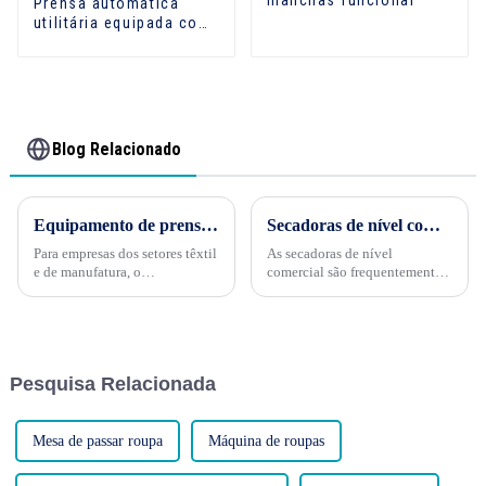
manchas funcional
Prensa automática
utilitária equipada com
caldeira, pistola de
vapor, ferro de
engomar
Blog Relacionado
Equipamento de prensagem automática de algodão de ponta para resultados mais rápidos
Secadoras de nível comercial valem a pena?
Para empresas dos setores têxtil
As secadoras de nível
e de manufatura, o
comercial são frequentemente
processamento eficiente do
elogiadas por sua durabilidade
algodão é essencial para atingir
e desempenho, tornando-as
as metas de produção e garantir
uma escolha popular para
resultados de alta qualidade.
lavanderias, prédios de
Equipamentos automáticos de
apartamentos e outros
Pesquisa Relacionada
prensagem de algodão...
ambientes com alto volume de
lavanderia. No entanto,...
Mesa de passar roupa
Máquina de roupas