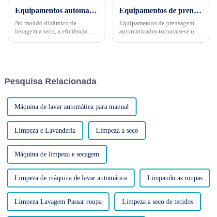
Equipamentos automatizados de lavagem a seco para maior eficiência: revolucionando o cuidado com as roupas
Equipamentos de prensagem automática de algodão de ponta para fabricantes
No mundo dinâmico da
Equipamentos de prensagem
lavagem a seco, a eficiência é
automatizados tornaram-se uma
crucial para manter a
ferramenta essencial no setor de
produtividade, atender às
eficiência, otimizando o
demandas dos clientes e
processo de prensagem e
otimizar a lucratividade.
proporcionando resultados de
Equipamentos automatizados
alta qualidade. Este artigo
Pesquisa Relacionada
de lavagem a seco surgiram
explora os melhores recursos de
como uma...
um...
Máquina de lavar automática para manual
Limpeza e Lavanderia
Limpeza a seco
Máquina de limpeza e secagem
Limpeza de máquina de lavar automática
Limpando as roupas
Limpeza Lavagem Passar roupa
Limpeza a seco de tecidos