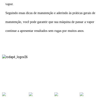
vapor.
Seguindo essas dicas de manutenção e aderindo às práticas gerais de
manutenção, você pode garantir que sua máquina de passar a vapor
continue a apresentar resultados sem rugas por muitos anos.
A SHANGHAI INCHUN SPINNING & WEAVING CLOTHING
EQUIPMENT CO., LTD. é uma fabricante conhecida de
equipamentos para passar roupas, e esta é uma das
nossas máquinas mais utilizadas na China.