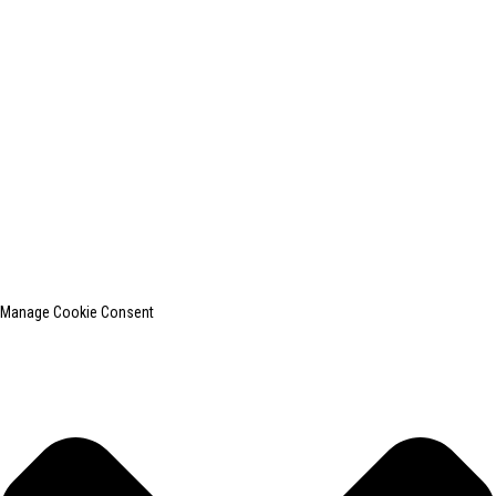
shanghaiinchun@163.com
© Copyright - 2010-2024: Todos os direitos reservados.
SHANGHAI INCHUN SPINNING & WEAVING CLOTHING EQUIPMENT
CO., LTD. é um conhecido fabricante de equipamentos para passar
roupas.
Mapa do site
BLOG PRINCIPAL
Manage Cookie Consent