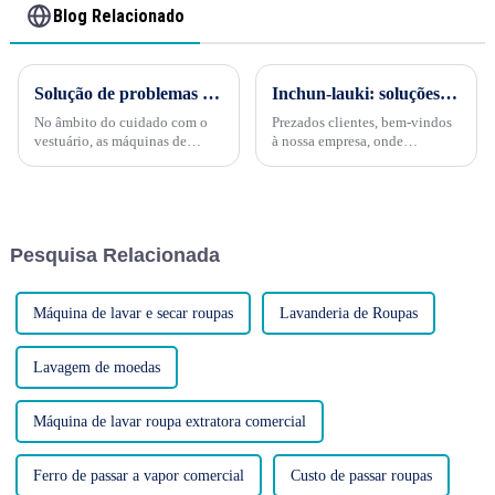
Blog Relacionado
Solução de problemas comuns em máquinas de acabamento de formulários: mantendo o desempenho ideal
Inchun-lauki: soluções personalizadas de prensagem de linho e máquinas de lavar para todas as suas necessidades
No âmbito do cuidado com o
Prezados clientes, bem-vindos
vestuário, as máquinas de
à nossa empresa, onde
acabamento de formas
oferecemos serviços de
desempenham um papel
personalização de máquinas de
fundamental, proporcionando
lavar e prensas de linho de
acabamentos nítidos e
primeira classe. Como empresa
profissionais a uma variedade
especializada em equipamentos
Pesquisa Relacionada
de peças de vestuário. No
de lavagem personalizados,...
entanto, mesmo as máquinas de
acabamento de formas mais
robustas...
Máquina de lavar e secar roupas
Lavanderia de Roupas
Lavagem de moedas
Máquina de lavar roupa extratora comercial
Ferro de passar a vapor comercial
Custo de passar roupas