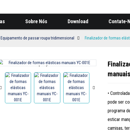
ias
Sobre Nós
Download
Contate-
Equipamento de passar roupa tridimensional
Finalizador de formas elás
Finaliz
Loading...
Loading...
manuai
• Controlad
pode ser con
programa de
esticar man
camisas, ter