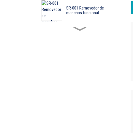
SR-001 Removedor de
manchas funcional
AT-001 Painel de Observação
com Fonte de Vapor
Produtos personalizados não
padronizados
Produtos personalizados não
padronizados
QYC-207 Colarinho automático
pneumático...