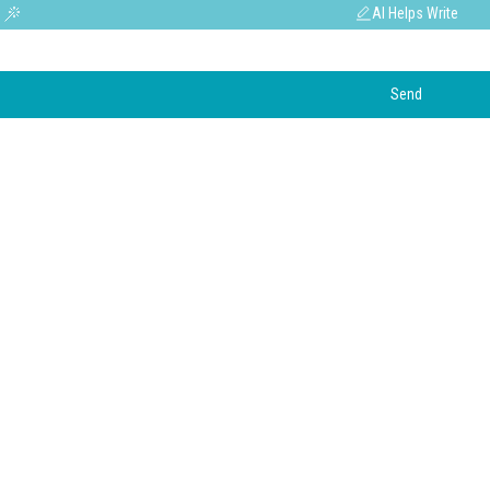
AI Helps Write
Send
LINKS ÚTEIS
Lar
Produtos
Notícias
Sobre nós
Contate-nos