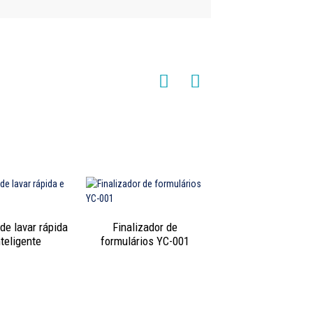
de lavar rápida
Finalizador de
nteligente
formulários YC-001
Mesa de vácuo
multifuncional com 
de vapor DYT-00