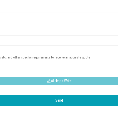
AI Helps Write
Send