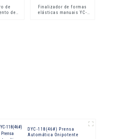
ro de
Finalizador de formas
ento de
elásticas manuais YC-
 YT-001B
001E
DYC-118(46#) Prensa
Automática Onipotente