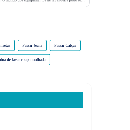
o! O mundo dos equipamentos de lavanderia pode ser
misetas
Passar Jeans
Passar Calças
ina de lavar roupa molhada