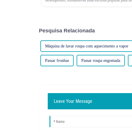
desempenho, tornando-as uma escolha popular para lav
outros ambientes com alto volume de lavanderia. No en
Pesquisa Relacionada
Máquina de lavar roupa com aquecimento a vapor
Passar fronhas
Passar roupa engomada
Leave Your Message