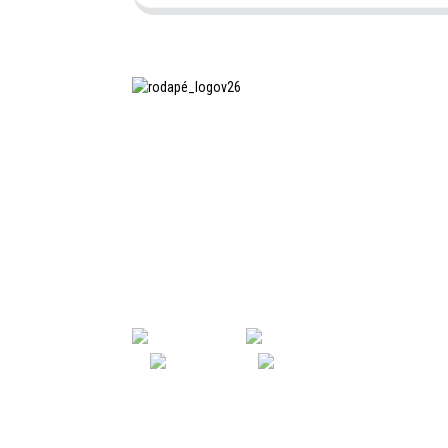
A SHANGHAI INCHUN SPINNING &
WEAVING CLOTHING EQUIPMENT
CO., LTD. é uma fabricante
conhecida de equipamentos para
passar roupas, e esta é uma das
nossas máquinas mais utilizadas na
China.