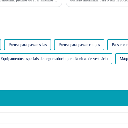
anderias, prédios de apartamentos e
decisão informada para o seu negóci
tanto,...
complexo, com distinções entre...
Prensa para passar saias
Prensa para passar roupas
Passar ca
Equipamentos especiais de engomadoria para fábricas de vestuário
Máqu