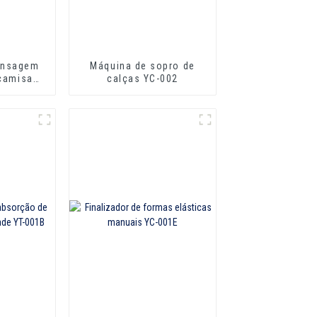
ensagem
Máquina de sopro de
 camisas,
calças YC-002
as YC-A