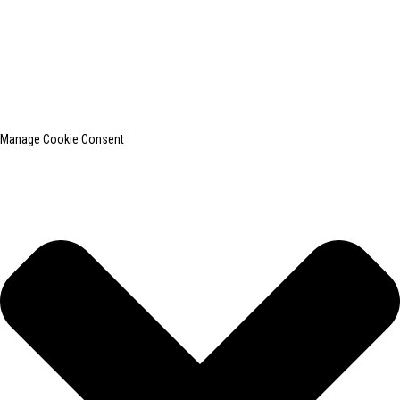
© 2010-2024 版权所有。
上海印创纺织服装设备有限公司是国内知名的洗衣熨烫设备
制造商。
网站地图
热门博客
Manage Cookie Consent