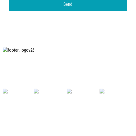
Send
上海印纯纺织服装设备有限公司是国内知名的洗衣熨
烫设备制造商，也是国内使用我公司设备最多的企业
之一。
有用的链接
家