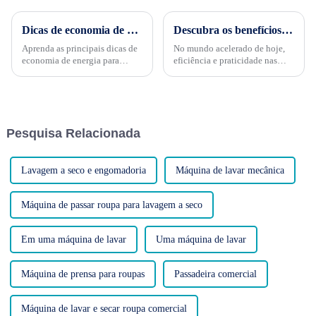
Dicas de economia de energia para equipamentos de lavanderia comercial: economize dinheiro e proteja o meio ambiente
Descubra os benefícios de uma prensa para máquina de lavar
Aprenda as principais dicas de
No mundo acelerado de hoje,
economia de energia para
eficiência e praticidade nas
equipamentos de lavanderia
tarefas domésticas são mais
comercial. Economize e proteja
valiosas do que nunca. Uma
o meio ambiente! O aumento
inovação que pode melhorar
dos custos de energia e as
significativamente sua rotina
preocupações ambientais estão
de lavagem de roupas é a
Pesquisa Relacionada
levando as empresas a adotar
máquina de lavar...
práticas mais sustentáveis...
Lavagem a seco e engomadoria
Máquina de lavar mecânica
Máquina de passar roupa para lavagem a seco
Em uma máquina de lavar
Uma máquina de lavar
Máquina de prensa para roupas
Passadeira comercial
Máquina de lavar e secar roupa comercial