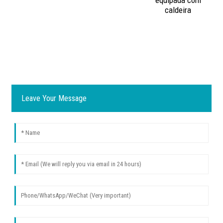
equipada com
caldeira
f
Leave Your Message