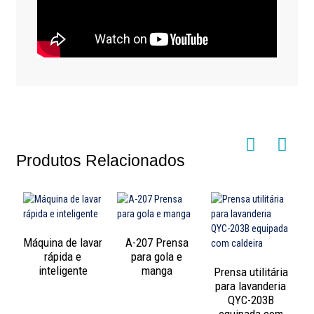
Produtos Relacionados
Máquina de lavar
A-207 Prensa
rápida e
para gola e
inteligente
manga
Prensa utilitária
para lavanderia
QYC-203B
P