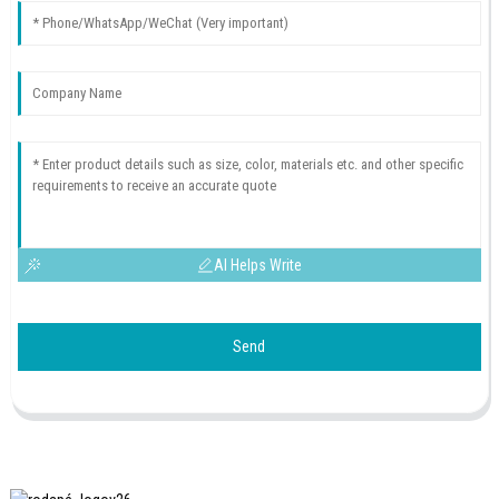
AI Helps Write
Send