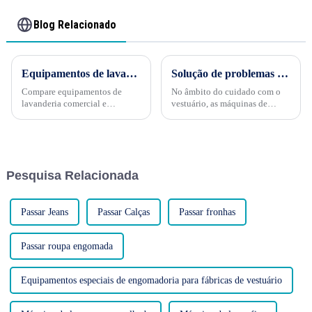
Blog Relacionado
Equipamentos de lavanderia comercial vs. residencial: escolhendo o ideal
Solução de problemas comuns em máquinas de acabamento de formulários: mantendo o desempenho ideal
Compare equipamentos de
No âmbito do cuidado com o
lavanderia comercial e
vestuário, as máquinas de
residencial. Escolha o ideal
acabamento de formas
para as necessidades do seu
desempenham um papel
negócio. Aventurar-se no
fundamental, proporcionando
mundo dos equipamentos de
acabamentos nítidos e
lavanderia pode ser desafiador,
profissionais a uma variedade
Pesquisa Relacionada
especialmente ao navegar...
de peças de vestuário. No
entanto, mesmo as máquinas de
acabamento de formas mais
robustas...
Passar Jeans
Passar Calças
Passar fronhas
Passar roupa engomada
Equipamentos especiais de engomadoria para fábricas de vestuário