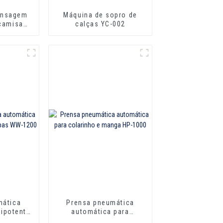
ensagem
Máquina de sopro de
 camisas,
calças YC-002
as YC-A
mática
Prensa pneumática
ipotente
automática para
WW-1200
colarinho e manga HP-