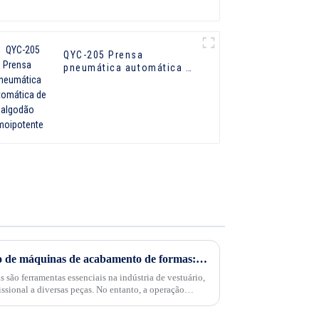
QYC-205 Prensa
pneumática automática de
algodão omoipotente
Dicas de segurança para o uso de máquinas de acabamento de formas: priorizando a segurança no local de trabalho
são ferramentas essenciais na indústria de vestuário,
sional a diversas peças. No entanto, a operação
segurança adequadas para...