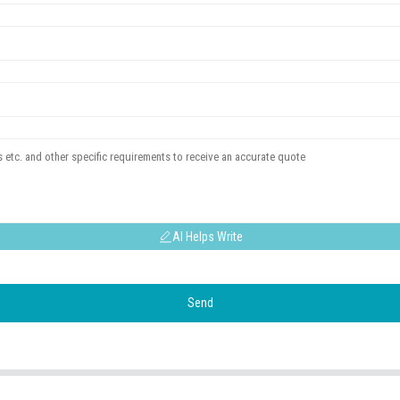
AI Helps Write
Send