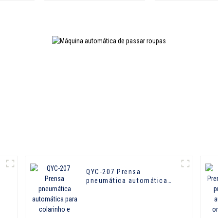
QYC-207 Prensa
e
pneumática automática
para colarinho e manga