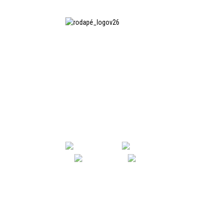
A SHANGHAI INCHUN SPINNING &
WEAVING CLOTHING EQUIPMENT
CO., LTD. é uma fabricante
conhecida de equipamentos para
passar roupas, e esta é uma das
nossas máquinas mais utilizadas na
China.
SHANGHAI INCHUN SPINNING & WEAV