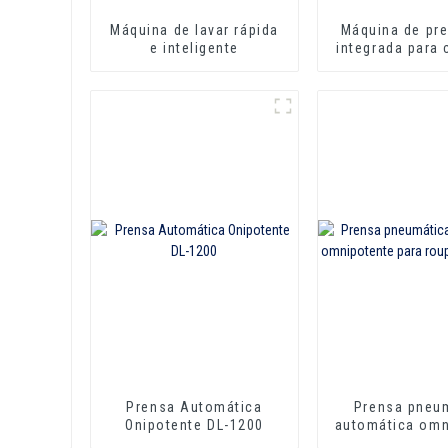
Máquina de lavar rápida
Máquina de pr
e inteligente
integrada para
golas e mang
Prensa Automática
Prensa pneu
Onipotente DL-1200
automática omn
para roupas 