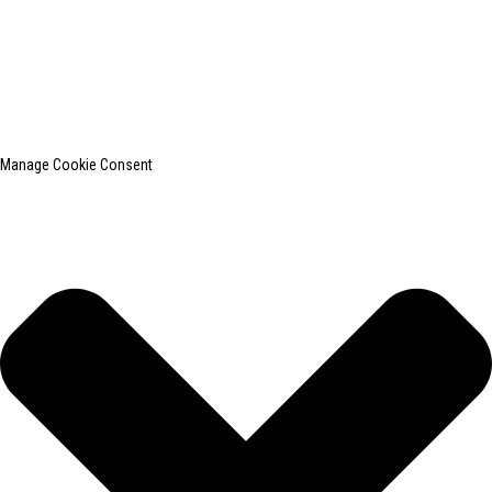
SHANGHAI INCHUN SPINNING & WEAVING CLOTHING EQUIPMENT
CO., LTD. é um conhecido fabricante de equipamentos para passar
roupas.
Pesquisa principal
Mapa do site
BLOG PRINCIPAL
Manage Cookie Consent