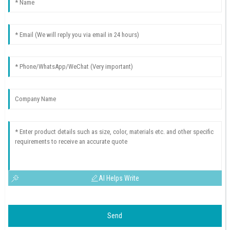
AI Helps Write
Send