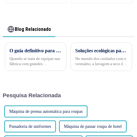
Blog Relacionado
O guia definitivo para escolher equipamentos para grandes fábricas de lavagem
Soluções ecológicas para lavagem a seco: abraçando um futuro sustentável no cuidado com roupas
Quando se trata de equipar sua
No mundo dos cuidados com o
fábrica com grandes
vestuário, a lavagem a seco é
equipamentos de lavagem,
uma prática tradicional há
fazer a escolha certa é crucial
muito tempo, oferecendo um
para garantir eficiência
método prático e eficaz para
operacional, custo-benefício e
limpar peças delicadas e
produtividade geral. Seja...
preservar sua aparência. No
Pesquisa Relacionada
entanto, a lavagem
tradicional...
Máquina de prensa automática para roupas
Passadoria de uniformes
Máquina de passar roupa de hotel