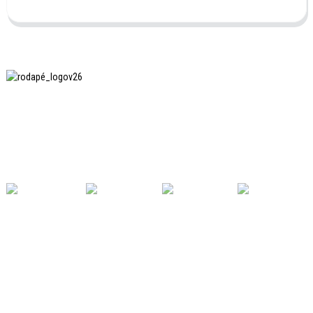
A SHANGHAI INCHUN SPINNING & WEAVING CLOTHING
EQUIPMENT CO., LTD. é uma fabricante conhecida de
equipamentos para passar roupas, e esta é uma das
nossas máquinas mais utilizadas na China.
LINKS ÚTEIS
Lar
Produtos