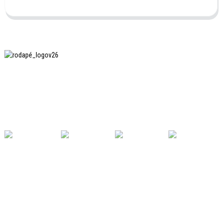
A SHANGHAI INCHUN SPINNING & WEAVING CLOTHING
EQUIPMENT CO., LTD. é uma fabricante conhecida de
equipamentos para passar roupas, e esta é uma das
nossas máquinas mais utilizadas na China.
LINKS ÚTEIS
Lar
Produtos