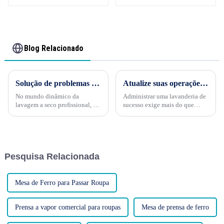
roupas WW-1200
Blog Relacionado
Solução de problemas comuns em equipamentos de lavagem a seco: um guia para resolver problemas e garantir operações tranquilas
Atualize suas operações de lavanderia: equipamentos de lavanderia comercial de alto desempenho
No mundo dinâmico da
Administrar uma lavanderia de
lavagem a seco profissional, o
sucesso exige mais do que
bom funcionamento dos
apenas trabalho duro e
equipamentos de lavagem a
dedicação; requer a integração
seco é essencial para manter a
de equipamentos de alto
produtividade, a satisfação do
desempenho que podem elevar
cliente e o sucesso do negócio.
suas operações a novos
Pesquisa Relacionada
No entanto,...
patamares...
Mesa de Ferro para Passar Roupa
Prensa a vapor comercial para roupas
Mesa de prensa de ferro