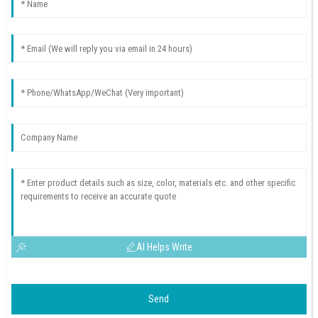
AI Helps Write
Send