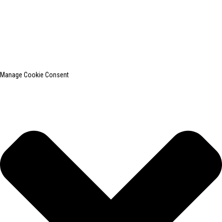
SHANGHAI INCHUN SPINNING & WEAVING CLOTHING EQUIPMENT
CO., LTD. é um conhecido fabricante de equipamentos para passar
roupas.
Pesquisa principal
Mapa do site
BLOG PRINCIPAL
Manage Cookie Consent