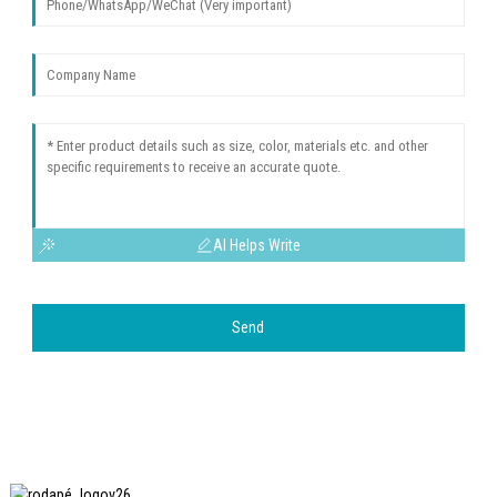
AI Helps Write
Send