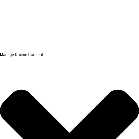
© Copyright - 2010-2024: Todos os direitos reservados.
SHANGHAI INCHUN SPINNING & WEAVING CLOTHING EQUIPMENT
CO., LTD. é um conhecido fabricante de equipamentos para passar
roupas.
Pesquisa principal
Mapa do site
BLOG PRINCIPAL
Manage Cookie Consent