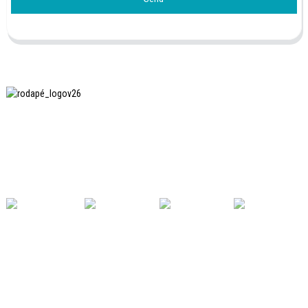
A SHANGHAI INCHUN SPINNING & WEAVING CLOTHING
EQUIPMENT CO., LTD. é uma fabricante conhecida de
equipamentos para passar roupas, e esta é uma das
nossas máquinas mais utilizadas na China.
LINKS ÚTEIS
Lar
Produtos