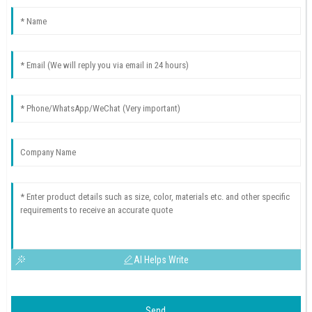
AI Helps Write
Send