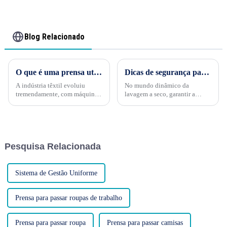
Blog Relacionado
O que é uma prensa utilitária de algodão e como ela funciona?
Dicas de segurança para operar equipamentos de lavagem a seco: priorizando a segurança no cuidado com as roupas
A indústria têxtil evoluiu
No mundo dinâmico da
tremendamente, com máquinas
lavagem a seco, garantir a
especializadas projetadas para
segurança de funcionários e
otimizar todas as etapas do
clientes é primordial.
processamento de tecidos. Uma
Equipamentos de lavagem a
dessas máquinas, a prensa
seco, embora essenciais para o
utilitária para algodão,
cuidado eficaz das roupas,
Pesquisa Relacionada
desempenha um papel crucial...
podem representar um risco
potencial...
Sistema de Gestão Uniforme
Prensa para passar roupas de trabalho
Prensa para passar roupa
Prensa para passar camisas