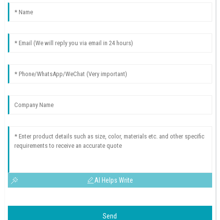
AI Helps Write
Send