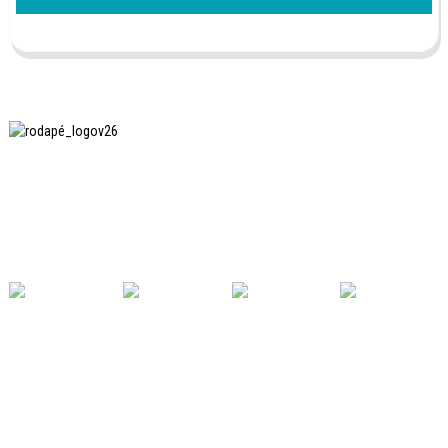
A SHANGHAI INCHUN SPINNING & WEAVING CLOTHING
EQUIPMENT CO., LTD. é uma fabricante conhecida de
equipamentos para passar roupas, e esta é uma das
nossas máquinas mais utilizadas na China.
LINKS ÚTEIS
Lar
Produtos