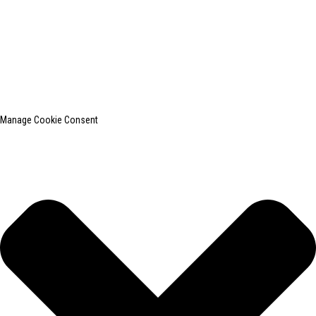
© Copyright - 2010-2024: Todos os direitos reservados.
SHANGHAI INCHUN SPINNING & WEAVING CLOTHING EQUIPMENT
CO., LTD. é um conhecido fabricante de equipamentos para passar
roupas.
Pesquisa principal
Mapa do site
BLOG PRINCIPAL
Manage Cookie Consent