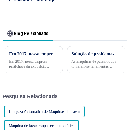
QYC-204
Blog Relacionado
Em 2017, nossa empresa participou da exposição TEXCARE e lançou produtos para máquinas de lavar comerciais
Solução de problemas comuns com máquinas de passar roupa
Em 2017, nossa empresa
As máquinas de passar roupa
participou da exposição
tornaram-se ferramentas
TEXCARE em Frankfurt, no
indispensáveis ​​em residências e
Novo Centro Internacional de
empresas, ajudando a manter as
Exposições de Xangai, e
roupas impecáveis ​​e sem
lançou produtos de máquinas
vincos. No entanto, como
de lavar comerciais, tanto em
qualquer eletrodoméstico, essas
Pesquisa Relacionada
design de produto quanto...
máquinas podem
ocasionalmente apresentar...
Limpeza Automática de Máquinas de Lavar
Máquina de lavar roupa seca automática