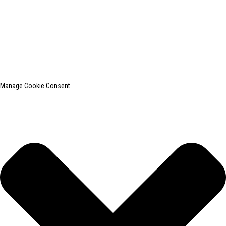
© Copyright - 2010-2024: Todos os direitos reservados.
SHANGHAI INCHUN SPINNING & WEAVING CLOTHING EQUIPMENT
CO., LTD. é um conhecido fabricante de equipamentos para passar
roupas.
Pesquisa principal
Mapa do site
BLOG PRINCIPAL
Manage Cookie Consent