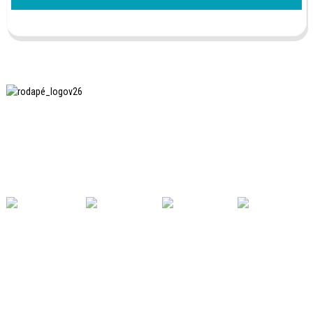
A SHANGHAI INCHUN SPINNING & WEAVING CLOTHING
EQUIPMENT CO., LTD. é uma fabricante conhecida de
equipamentos para passar roupas, e esta é uma das
nossas máquinas mais utilizadas na China.
LINKS ÚTEIS
Lar
Produtos