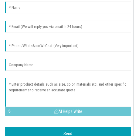
AI Helps Write
Send