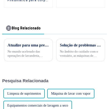
QYC-204
Blog Relacionado
Atualize para uma prensa de roupa pneumática automática
Solução de problemas comuns em máquinas de acabamento de formulários: mantendo o desempenho ideal
No mundo acelerado das
No âmbito do cuidado com o
operações de lavanderia,
vestuário, as máquinas de
eficiência e eficácia são
acabamento de formas
cruciais para o sucesso. Um dos
desempenham um papel
melhores investimentos que
fundamental, proporcionando
você pode fazer é adquirir uma
acabamentos nítidos e
prensa pneumática automática
profissionais a uma variedade
Pesquisa Relacionada
para roupas. ...
de peças de vestuário. No
entanto, mesmo as máquinas de
acabamento de formas mais
robustas...
Limpeza de suprimentos
Máquina de lavar com vapor
Equipamentos comerciais de lavagem a seco