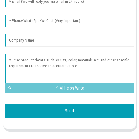
AI Helps Write
Send