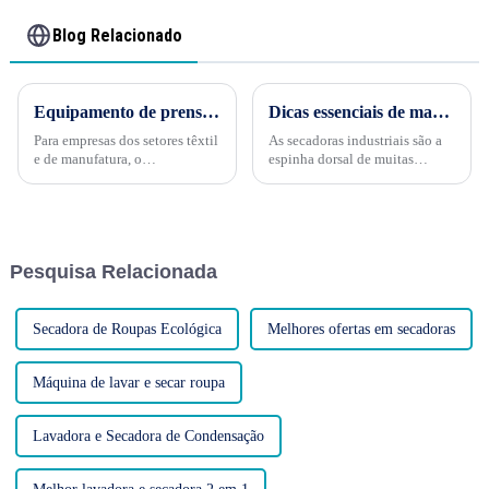
Blog Relacionado
Equipamento de prensagem automática de algodão de ponta para resultados mais rápidos
Dicas essenciais de manutenção para secadoras industriais
Para empresas dos setores têxtil
As secadoras industriais são a
e de manufatura, o
espinha dorsal de muitas
processamento eficiente do
empresas, trabalhando
algodão é essencial para atingir
incansavelmente para processar
as metas de produção e garantir
grandes volumes de roupa. No
resultados de alta qualidade.
entanto, como qualquer
Equipamentos automáticos de
máquina, elas exigem
Pesquisa Relacionada
prensagem de algodão...
manutenção regular para
garantir o melhor
desempenho...
Secadora de Roupas Ecológica
Melhores ofertas em secadoras
Máquina de lavar e secar roupa
Lavadora e Secadora de Condensação