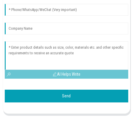
AI Helps Write
Send