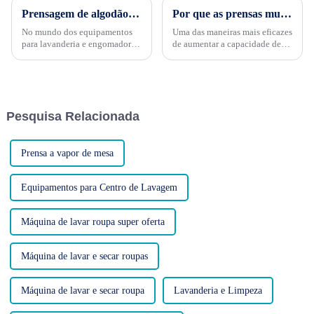
Prensagem de algodão de alta eficiência: prensas pneumáticas de algodão potentes
Por que as prensas multifuncionais aumentam a produtividade
No mundo dos equipamentos
Uma das maneiras mais eficazes
para lavanderia e engomadoria,
de aumentar a capacidade de
eficiência, praticidade,
produção é com uma prensa
durabilidade e custo-benefício
multifuncional. Essas máquinas
são os pilares do sucesso. Na
oferecem uma variedade de
LAUKI, renomada fabricante de
benefícios que as tornam
equipamentos para lavanderia e
indispensáveis ​​à manufatura
Pesquisa Relacionada
engomadoria...
moderna.
Prensa a vapor de mesa
Equipamentos para Centro de Lavagem
Máquina de lavar roupa super oferta
Máquina de lavar e secar roupas
Máquina de lavar e secar roupa
Lavanderia e Limpeza