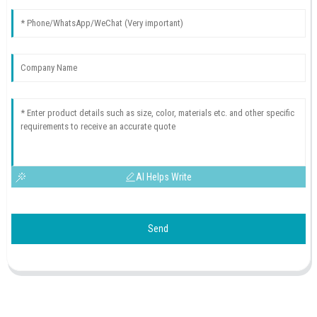
AI Helps Write
Send