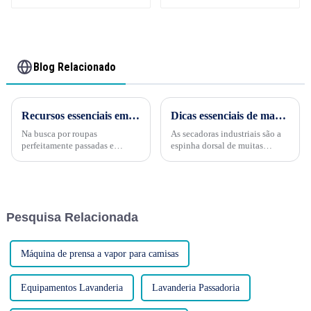
1000
Blog Relacionado
Recursos essenciais em uma prensa para máquina de lavar
Dicas essenciais de manutenção para secadoras industriais
Na busca por roupas
As secadoras industriais são a
perfeitamente passadas e
espinha dorsal de muitas
rotinas de lavagem eficientes,
empresas, trabalhando
uma prensa para máquina de
incansavelmente para processar
lavar se destaca como um
grandes volumes de roupa. No
eletrodoméstico inestimável.
entanto, como qualquer
Seja você iniciante nessa
máquina, elas exigem
Pesquisa Relacionada
tecnologia ou considerando
manutenção regular para
uma...
garantir o melhor
desempenho...
Máquina de prensa a vapor para camisas
Equipamentos Lavanderia
Lavanderia Passadoria