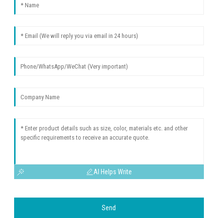
AI Helps Write
Send