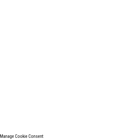
有用的链接
1203A LIANTONG BUILDING (7#QINGYANG ROAD)WUXI
CITY
+0086-510-85015496
+0086-13812181809
shanghaiinchun@163.com
© 2010-2024 版权所有。
上海印创纺织服装设备有限公司是国内知名的洗衣熨烫设备
制造商。
网站地图
热门博客
Manage Cookie Consent