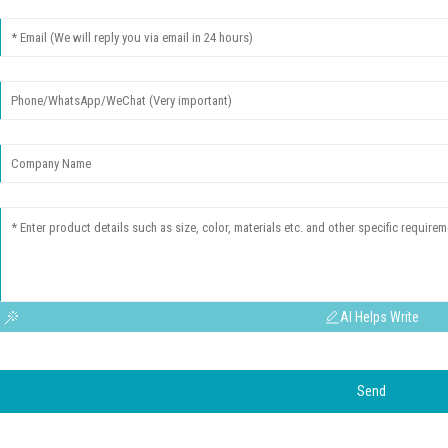
AI Helps Write
Send