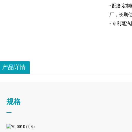
• 配备定
厂，长期
• 专利蒸
产品详情
规格