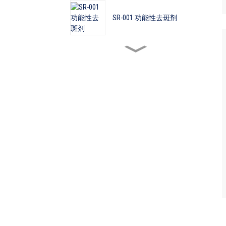
SR-001 功能性去斑剂
AT-001 带蒸汽源去渍板
非标定制产品
非标定制产品
QYC-207气动自动领口剪线机