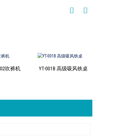
-002吹裤机
YT-001B 高级吸风铁桌
A-205 棉质多功
机