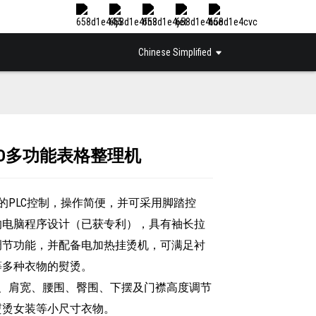
Chinese Simplified
01D多功能表格整理机
Loading...
Loading...
进的PLC控制，操作简便，并可采用脚踏控
的电脑程序设计（已获专利），具有袖长拉
调节功能，并配备电加热挂烫机，可满足衬
等多种衣物的熨烫。
压、肩宽、腰围、臀围、下摆及门襟高度调节
熨烫女装等小尺寸衣物。