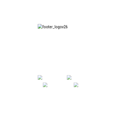
上海印纯纺织服装设备有限公司
是国内知名的洗衣熨烫设备制造
商，也是国内使用我公司设备最
多的企业之一。