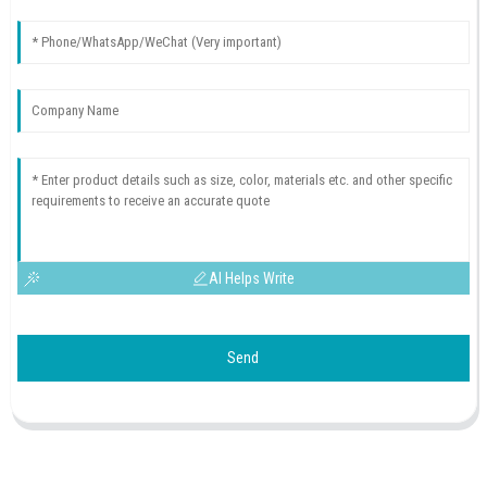
AI Helps Write
Send