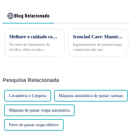
Blog Relacionado
Melhore o cuidado com seus tecidos com o Spotting Board Steam!
Ironclad Care: Manutenção do equipamento de passar roupa do seu hotel para desempenho máximo
No setor de tratamento de
Equipamentos de passar roupa
tecidos, obter tecidos
comerciais são um
impecáveis ​​e sem manchas não
investimento valioso na
é apenas uma questão de
lavanderia do seu hotel. A
técnica; também requer as
manutenção adequada pode
ferramentas certas. Um
prolongar a vida útil desses
equipamento essencial que se
equipamentos, garantir o
Pesquisa Relacionada
destaca por isso...
desempenho ideal e minimizar
custos...
Lavanderia e Limpeza
Máquina automática de passar camisas
Máquina de passar roupa automática
Ferro de passar roupa elétrico