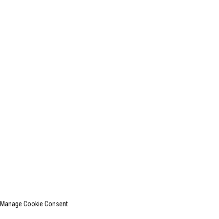
1203A LIANTONG BUILDING (7#QINGYANG ROAD)WUXI
CITY
+0086-510-85015496
+0086-13812181809
shanghaiinchun@163.com
© 2010-2024 版权所有。
上海印创纺织服装设备有限公司是国内知名的洗衣熨烫设备
制造商。
网站地图
热门博客
Manage Cookie Consent