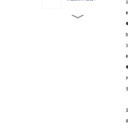
如何选择合适的熨烫设备...
高速智能洗衣机如何...
为什么气动自动领袖机...
2023年，疫情爆发四年
后……