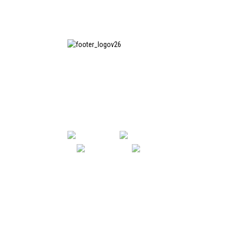
上海印纯纺织服装设备有限公司
是国内知名的洗衣熨烫设备制造
商，也是国内使用我公司设备最
多的企业之一。