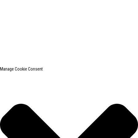
shanghaiinchun@163.com
© 2010-2024 版权所有。
上海印创纺织服装设备有限公司是国内知名的洗衣熨烫设备
制造商。
网站地图
热门博客
Manage Cookie Consent