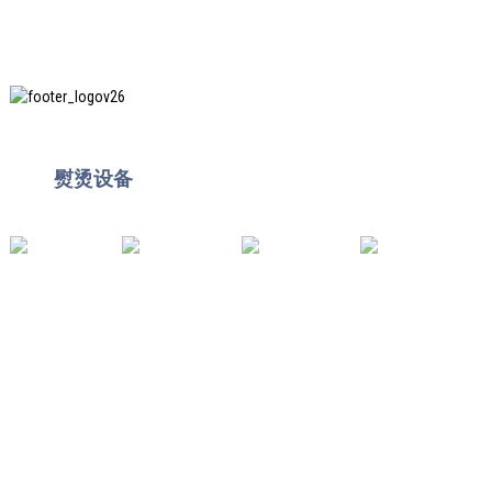
上海印创纺织服装设备有限公司是知名的洗衣设备制
造商
熨烫设备
，并且它是我们在中国使用最多的机器
之一。
有用的链接
家
产品
消息
关于我们