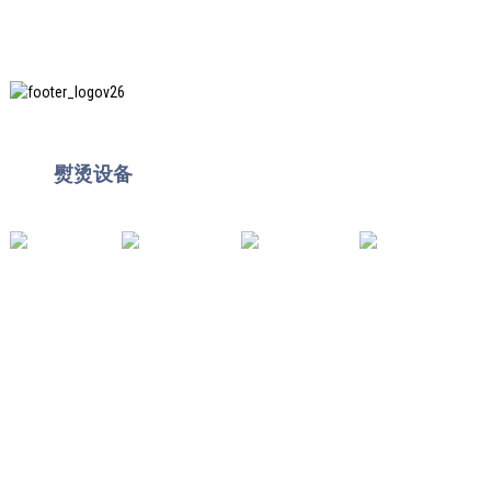
上海印创纺织服装设备有限公司是知名的洗衣设备制
造商
熨烫设备
，并且它是我们在中国使用最多的机器
之一。
有用的链接
家
产品
消息
关于我们