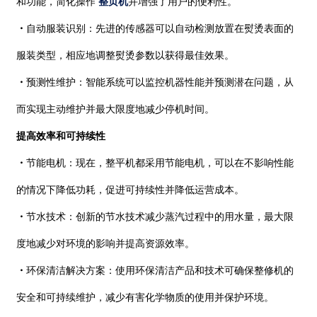
和功能，简化操作
整页机
并增强了用户的便利性。
・
自动服装识别：先进的传感器可以自动检测放置在熨烫表面的
服装类型，相应地调整熨烫参数以获得最佳效果。
・
预测性维护：智能系统可以监控机器性能并预测潜在问题，从
而实现主动维护并最大限度地减少停机时间。
提高效率和可持续性
・
节能电机：现在，整平机都采用节能电机，可以在不影响性能
的情况下降低功耗，促进可持续性并降低运营成本。
・
节水技术：创新的节水技术减少蒸汽过程中的用水量，最大限
度地减少对环境的影响并提高资源效率。
・
环保清洁解决方案：使用环保清洁产品和技术可确保整修机的
安全和可持续维护，减少有害化学物质的使用并保护环境。