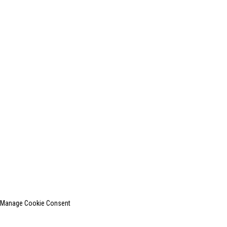
1203A LIANTONG BUILDING (7#QINGYANG ROAD)WUXI
CITY
+0086-510-85015496
+0086-13812181809
shanghaiinchun@163.com
© 2010-2024 版权所有。
上海印创纺织服装设备有限公司是国内知名的洗衣熨烫设备
制造商。
网站地图
热门博客
Manage Cookie Consent