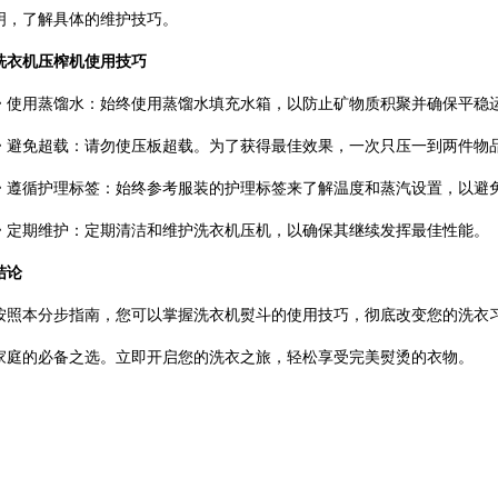
明，了解具体的维护技巧。
洗衣机压榨机使用技巧
・
使用蒸馏水：始终使用蒸馏水填充水箱，以防止矿物质积聚并确保平稳
・
避免超载：请勿使压板超载。为了获得最佳效果，一次只压一到两件物
・
遵循护理标签：始终参考服装的护理标签来了解温度和蒸汽设置，以避
・
定期维护：定期清洁和维护洗衣机压机，以确保其继续发挥最佳性能。
结论
按照本分步指南，您可以掌握洗衣机熨斗的使用技巧，彻底改变您的洗衣
家庭的必备之选。立即开启您的洗衣之旅，轻松享受完美熨烫的衣物。
有用的链接