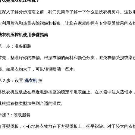
什么是洗衣机压榨机？
在深入了解分步指南之前，我们先简单了解一下什么是洗衣机熨斗。这款
它利用蒸汽和热量去除褶皱和折痕，让您在家就能拥有专业熨烫效果的衣
洗衣机压榨机使用步骤指南
第一步：准备服装
首先，整理好你的衣物。根据衣物的面料和颜色分类，避免衣物受损或染
湿。如果衣物太干，可以轻轻喷洒一些水。
第 2 步：设置
洗衣机
按
将洗衣机压板放在靠近电源插座的稳定平坦表面上。在水箱中注入蒸馏水
其根据衣物类型加热到合适的温度。
步骤 3：装载服装
打开熨烫板，小心地将衣物放在下方熨烫板上，抚平褶皱。对于较大的衣