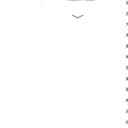
如何选择合适的熨烫设备...
高速智能洗衣机如何...
为什么气动自动领袖机...
2023年，疫情爆发四年
后……