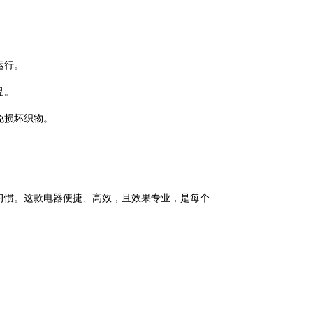
运行。
品。
免损坏织物。
习惯。这款电器便捷、高效，且效果专业，是每个
有用的链接