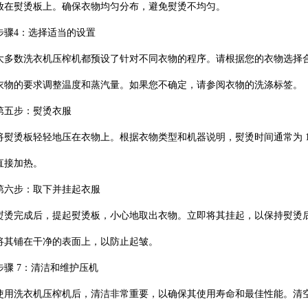
放在熨烫板上。确保衣物均匀分布，避免熨烫不均匀。
步骤4：选择适当的设置
大多数洗衣机压榨机都预设了针对不同衣物的程序。请根据您的衣物选择
衣物的要求调整温度和蒸汽量。如果您不确定，请参阅衣物的洗涤标签。
第五步：熨烫衣服
将熨烫板轻轻地压在衣物上。根据衣物类型和机器说明，熨烫时间通常为 10
直接加热。
第六步：取下并挂起衣服
熨烫完成后，提起熨烫板，小心地取出衣物。立即将其挂起，以保持熨烫
将其铺在干净的表面上，以防止起皱。
步骤 7：清洁和维护压机
使用洗衣机压榨机后，清洁非常重要，以确保其使用寿命和最佳性能。清