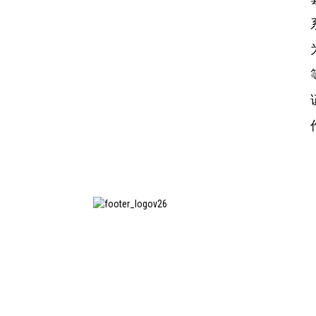
上海印纯纺织服装设备有限公司
是国内知名的洗衣熨烫设备制造
商，也是国内使用我公司设备最
多的企业之一。