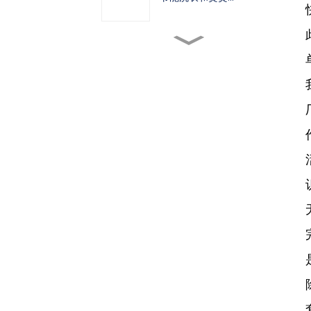
如何选择合适的熨烫设备...
高速智能洗衣机如何...
为什么气动自动领袖机...
2023年，疫情爆发四年
后……