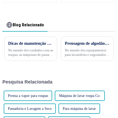
Blog Relacionado
Dicas de manutenção para sua máquina de passar a vapor: garantindo um desempenho duradouro
Prensagem de algodão de alta eficiência: prensas pneumáticas de algodão potentes
No mundo dos cuidados com as
No mundo dos equipamentos
roupas, as máquinas de passar a
para lavanderia e engomadoria,
vapor reinam supremas como
eficiência, praticidade,
poderosas aliadas contra vincos
durabilidade e custo-benefício
e rugas. Essas gigantes do ferro
são os pilares do sucesso. Na
de passar, com suas grandes
LAUKI, renomada fabricante de
placas de passar e potente
equipamentos para lavanderia e
Pesquisa Relacionada
tampa de vapor...
engomadoria...
Prensa a vapor para roupas
Máquina de lavar roupa Co.
Passadoria e Lavagem a Seco
Para máquina de lavar