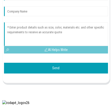
AI Helps Write
Send