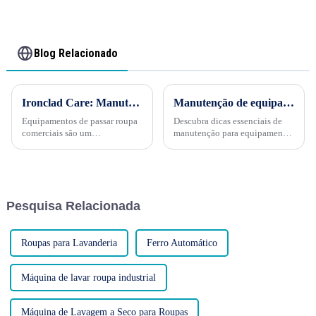
Blog Relacionado
Ironclad Care: Manutenção do equipamento de passar roupa do seu hotel para desempenho máximo
Manutenção de equipamentos de lavanderia comercial: mantendo suas máquinas funcionando perfeitamente
Equipamentos de passar roupa
Descubra dicas essenciais de
comerciais são um
manutenção para equipamentos
investimento valioso na
de lavanderia comercial.
lavanderia do seu hotel. A
Mantenha suas máquinas
manutenção adequada pode
funcionando perfeitamente!
prolongar a vida útil desses
Equipamentos de lavanderia
equipamentos, garantir o
comercial são um recurso vital
Pesquisa Relacionada
desempenho ideal e minimizar
para empresas que lidam com
custos...
grandes volumes de...
Roupas para Lavanderia
Ferro Automático
Máquina de lavar roupa industrial
Máquina de Lavagem a Seco para Roupas