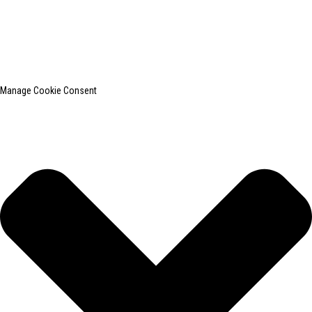
CO., LTD. é um conhecido fabricante de equipamentos para passar
roupas.
Pesquisa principal
Mapa do site
BLOG PRINCIPAL
Manage Cookie Consent