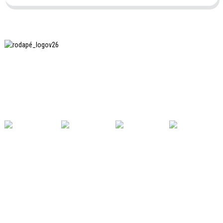
A SHANGHAI INCHUN SPINNING & WEAVING CLOTHING
EQUIPMENT CO., LTD. é uma fabricante conhecida de
equipamentos para passar roupas, e esta é uma das
nossas máquinas mais utilizadas na China.
LINKS ÚTEIS
Lar
Produtos
Notícias