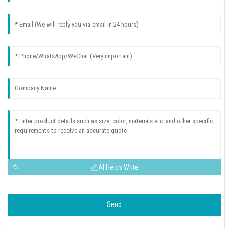
AI Helps Write
Send